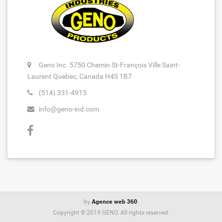
Geno Inc. 5750 Chemin St-François Ville Saint-
Laurent Quebec, Canada H4S 1B7
(514) 331-4915
info@geno-ind.com
by
Agence web 360
.
Copyright © 2019 GENO. All rights reserved.